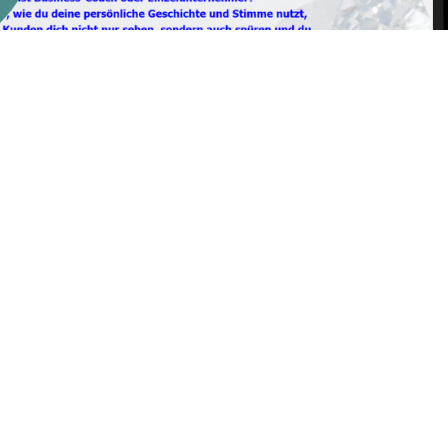
 wirken, bevor du überhaupt anfängst zu reden
och bevor man selbst aktiv wird. Als Autorin war das nich
eibe ich eine Geschichte, und Wochen später kommt eine N
kt zu mir und kennst meine Gedanken.“ Da wird klar, wie s
ftskommunikation funktioniert.
arte – die, die der Kunde als Erstes in die Hand nimmt. Be
en wächst, liest er deine Beiträge. Bevor man dich persönli
du veröffentlichst, lädt ein in deine Welt. Er zeigt:
erte Infos