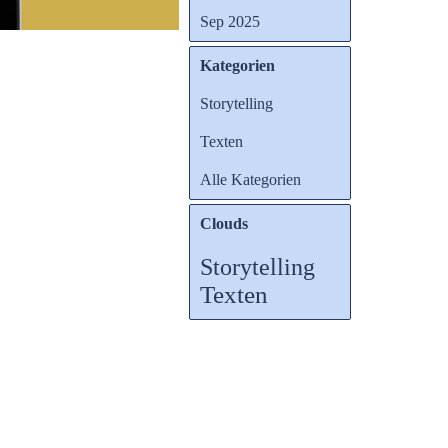
Sep 2025
Kategorien
Storytelling
t nur ein Gedanke,
Texten
achricht von einer
tark dieses Phänomen
Alle Kategorien
Clouds
Storytelling
Texten
vor jemand dich anruft,
ch kennenlernt, erlebt