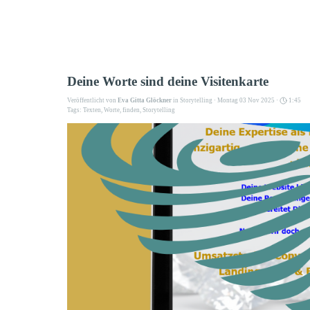
Deine Worte sind deine Visitenkarte
Veröffentlicht von
Eva Gitta Glöckner
in
Storytelling
· Montag 03 Nov 2025 ·
1:45
Tags:
Texten
,
Worte
,
finden
,
Storytelling