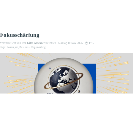
Fokusschärfung
Veröffentlicht von
Eva Gitta Glöckner
in
Texten
· Montag 10 Nov 2025 ·
1:15
Tags:
Fokus
,
im
,
Business
,
Copywriting
Wichtige Neuigkeiten: Der Fokus wird schärfer – und das
kommt Ihnen zugute!
Ich habe die Webseiten-Struktur überarbeitet, damit Sie