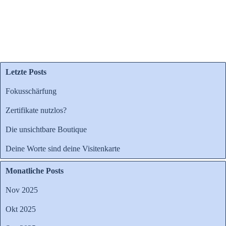
Copywriting zu unterstützen – schauen Sie sich die neue,
strategisch orientierte Seite an und erzählen Sie mir von
Ihrem nächsten großen Vorhaben!
Letzte Posts
Fokusschärfung
Zertifikate nutzlos?
Die unsichtbare Boutique
Deine Worte sind deine Visitenkarte
Monatliche Posts
Nov 2025
Okt 2025