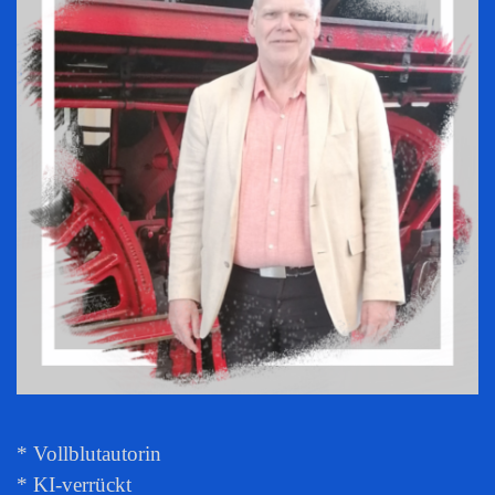
* Vollblutautorin
* KI-verrückt