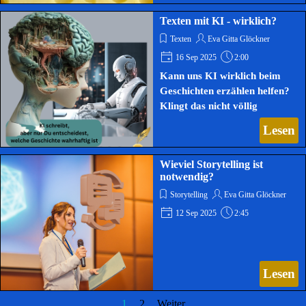
Texten mit KI - wirklich?
Texten
Eva Gitta Glöckner
16 Sep 2025
2:00
Kann uns KI wirklich beim
Geschichten erzählen helfen?
Klingt das nicht völlig
emotionslos?
Lesen
Wieviel Storytelling ist
notwendig?
Storytelling
Eva Gitta Glöckner
12 Sep 2025
2:45
Lesen
1
2
Weiter