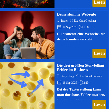
Lesen
Deine stumme Webseite
Texten
Eva Gitta Glöckner
19 Sep 2025
1:30
Du brauchst eine Webseite, die
deine Kunden versteht
Lesen
Die drei größten Storytelling-
Fehler im Business
Storytelling
Eva Gitta Glöckner
18 Sep 2025
2:15
Bei der Texterstellung kann
man durchaus Fehler machen.
Die drei wichtigsten kommen
Lesen
hier zur Sprache.