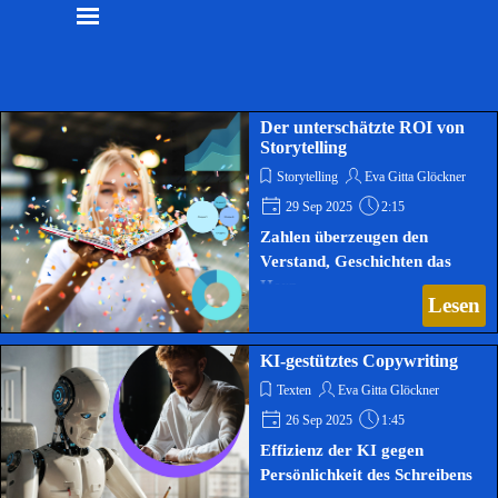
Der unterschätzte ROI von
Storytelling
Storytelling
Eva Gitta Glöckner
29 Sep 2025
2:15
Zahlen überzeugen den
Verstand, Geschichten das
Herz
Lesen
KI-gestütztes Copywriting
Texten
Eva Gitta Glöckner
26 Sep 2025
1:45
Effizienz der KI gegen
Persönlichkeit des Schreibens