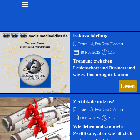
Fokusschärfung
Texten
Eva Gitta Glöckner
10 Nov 2025
1:15
Trennung zwischen
Leidenschaft und Business und
wie es Ihnen zugute kommt
Lesen
Zertifikate nutzlos?
Texten
Eva Gitta Glöckner
08 Nov 2025
2:15
Wir lieben und sammeln
Zertifikate, aber wie nützlich