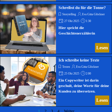
Schreibst du für die Tonne?
Storytelling
Eva Gitta Glöckner
27 Okt 2025
1:30
Hier spricht die
Geschichtenerzählerin
Lesen
Ich schreibe keine Texte
Texten
Eva Gitta Glöckner
25 Okt 2025
2:00
Ein Copywriter ist darin
geschult, deine Worte für deine
Kunden zu übersetzen.
Lesen
1
2
3
4
Weiter