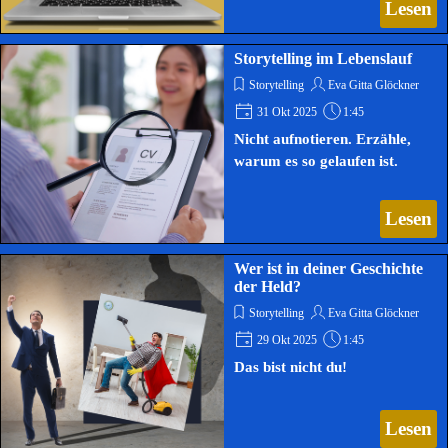
Lesen
Storytelling im Lebenslauf
Storytelling
Eva Gitta Glöckner
31 Okt 2025
1:45
Nicht aufnotieren. Erzähle,
warum es so gelaufen ist.
Lesen
Wer ist in deiner Geschichte
der Held?
Storytelling
Eva Gitta Glöckner
29 Okt 2025
1:45
Das bist nicht du!
Lesen