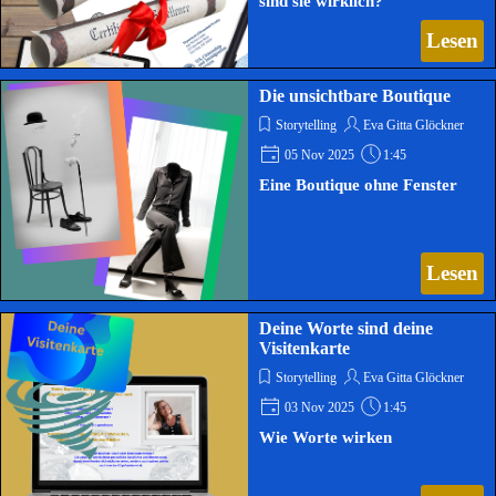
sind sie wirklich?
Lesen
Die unsichtbare Boutique
Storytelling
Eva Gitta Glöckner
05 Nov 2025
1:45
Eine Boutique ohne Fenster
Lesen
Deine Worte sind deine
Visitenkarte
Storytelling
Eva Gitta Glöckner
03 Nov 2025
1:45
Wie Worte wirken